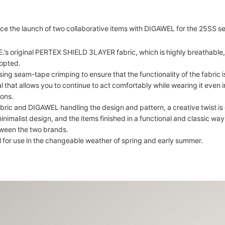
e the launch of two collaborative items with DIGAWEL for the 25SS s
CE.’s original PERTEX SHIELD 3LAYER fabric, which is highly breathable
opted.
sing seam-tape crimping to ensure that the functionality of the fabric 
al that allows you to continue to act comfortably while wearing it even 
ions.
bric and DIGAWEL handling the design and pattern, a creative twist is c
inimalist design, and the items finished in a functional and classic wa
tween the two brands.
al for use in the changeable weather of spring and early summer.