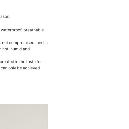
eason.
, waterproof, breathable
is not compromised, and is
in hot, humid and
reated in the taste for
y can only be achieved