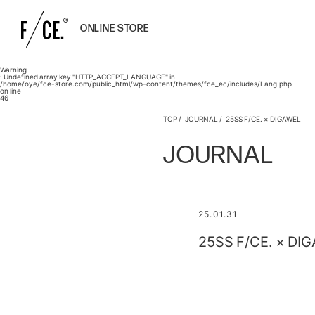
ONLINE STORE
Warning
: Undefined array key "HTTP_ACCEPT_LANGUAGE" in
/home/oye/fce-store.com/public_html/wp-content/themes/fce_ec/includes/Lang.php
on line
46
TOP
JOURNAL
25SS F/CE. × DIGAWEL
JOURNAL
25.01.31
25SS F/CE. × DI